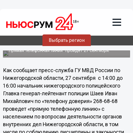
Общество
19.09.2013
08:40
Глава Нижегородского ГУ МВД России
Выбрать регион
ответит на вопросы жителей региона
"Прямая телефонная линия" пройдет 27 сентября.
Как сообщает пресс-служба ГУ МВД России по
Нижегородской области, 27 сентября с 14:00 до
16:00 начальник нижегородского полицейского
Главка генерал-лейтенант полиции Шаев Иван
Михайлович по «телефону доверия» 268-68-68
проведет «прямую телефонную линию» с
населением по вопросам деятельности органов
внутренних дел Нижегородской области, в том
числе по соблюдению дисциплины и законности