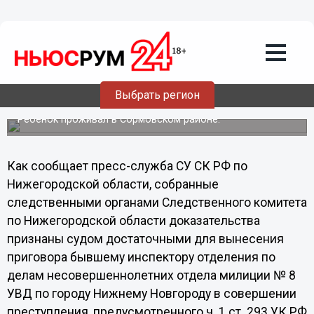
Общество
18.09.2013
10:09
Инспектору по делам
несовершеннолетних, допустившей
появление в нижегородской семье
Выбрать регион
"мальчика-маугли", вынесли приговор
Ребенок проживал в Сормовском районе.
Как сообщает пресс-служба СУ СК РФ по
Нижегородской области, собранные
следственными органами Следственного комитета
по Нижегородской области доказательства
признаны судом достаточными для вынесения
приговора бывшему инспектору отделения по
делам несовершеннолетних отдела милиции № 8
УВД по городу Нижнему Новгороду в совершении
преступления, предусмотренного ч. 1 ст. 293 УК РФ