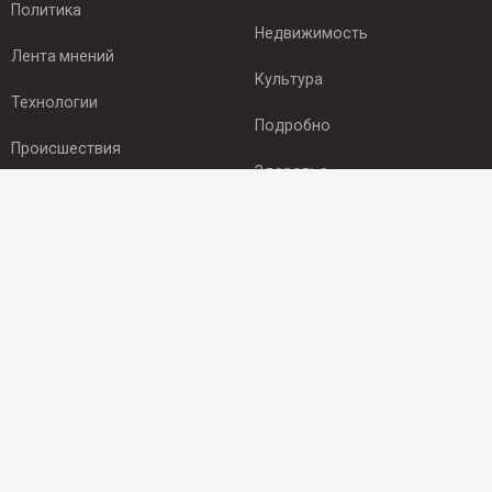
Политика
Недвижимость
Лента мнений
Культура
Технологии
Подробно
Происшествия
Здоровье
Экономика
ПОДПИСКА
Подпишись на рассылку NEWSROOM24
и будь
в курсе новостей в своём городе:
Подписаться
© 2012 - 2025 ООО "Ньюсрум" (ИА Newsroom24 (Ньюсрум24).
Учредитель — ООО "Ньюсрум"