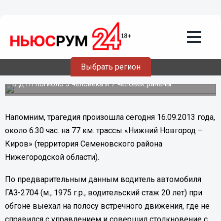
Общество
16.09.2013
13:27
Стали известны подробности
страшной аварии в Семеновском
районе Нижегородской области
Выбрать регион
восстановлено
В ДТП погибло 3 человека и 7 человек ранены.
Напомним, трагедия произошла сегодня 16.09.2013 года,
около 6.30 час. на 77 км. трассы «Нижний Новгород –
Киров» (территория Семеновского района
Нижегородской области).
По предварительным данным водитель автомобиля
ГАЗ-2704 (м.,
1975 г
.р., водительский стаж 20 лет) при
обгоне выехал на полосу встречного движения, где не
справился с управлением и совершил столкновение с