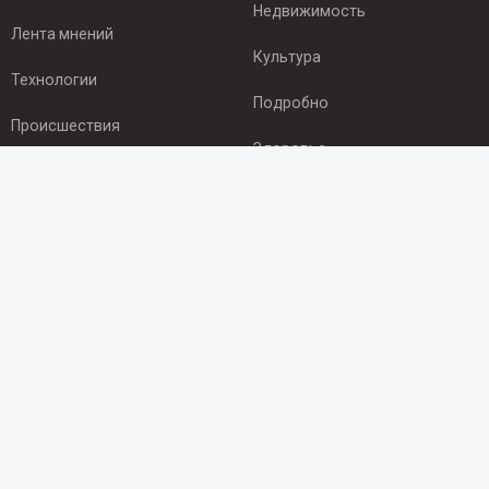
Недвижимость
Лента мнений
Культура
Технологии
Подробно
Происшествия
Здоровье
Экономика
ПОДПИСКА
Подпишись на рассылку NEWSROOM24
и будь
в курсе новостей в своём городе:
Подписаться
© 2012 - 2025 ООО "Ньюсрум" (ИА Newsroom24 (Ньюсрум24).
Учредитель — ООО "Ньюсрум"
Свидетельство о регистрации СМИ ИА № ФС 77 - 45920 от 22.07.2011г.