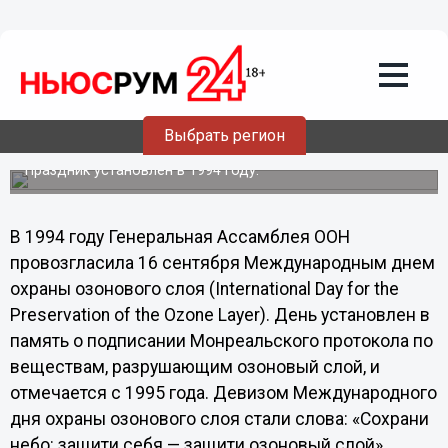
Общество
16.09.2013
07:00
Международный день охраны
озонового слоя отмечается 16
Выбрать регион
сентября
Праздник установлен в 1994 году.
В 1994 году Генеральная Ассамблея ООН
провозгласила 16 сентября Международным днем
охраны озонового слоя (International Day for the
Preservation of the Ozone Layer). День установлен в
память о подписании Монреальского протокола по
веществам, разрушающим озоновый слой, и
отмечается с 1995 года. Девизом Международного
дня охраны озонового слоя стали слова: «Сохрани
небо: защити себя — защити озоновый слой».