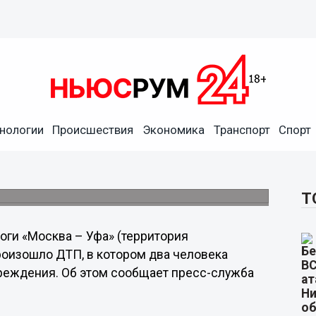
нологии
Происшествия
Экономика
Транспорт
Спорт
анены в результате
ой области
 района.
Т
роги «Москва – Уфа» (территория
оизошло ДТП, в котором два человека
вреждения. Об этом сообщает пресс-служба