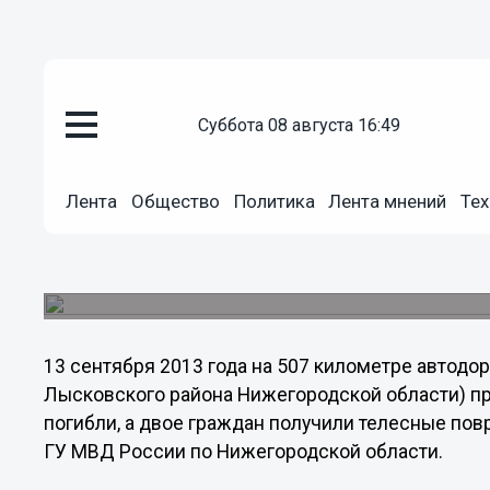
суббота 08 августа 16:49
Общество
14.09.2013
13:46
Лента
Общество
Политика
Лента мнений
Тех
Два человека погибли и двое р
страшного ДТП в Нижегородск
Трагедия произошла на территории Лысковского
13 сентября 2013 года на 507 километре автодо
Лысковского района Нижегородской области) пр
погибли, а двое граждан получили телесные по
ГУ МВД России по Нижегородской области.