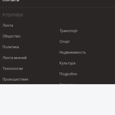
Контакты
РУБРИКИ
Лента
Транспорт
Общество
Спорт
Политика
Недвижимость
Лента мнений
Культура
Технологии
Подробно
Происшествия
Здоровье
Экономика
ПОДПИСКА
Подпишись на рассылку NEWSROOM24
и будь
в курсе новостей в своём городе: