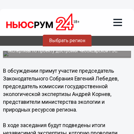
09.09.2013
13:52
Результаты общественной
экологической экспертизы достройки
Чебоксарской ГЭС обсудят в Нижнем
Новгороде
Выбрать регион
10 сентября в Законодательном Собрании состоится
расширенное заседание общественной экологической
экспертизы по проекту достройки Чебоксарской ГЭС.
В обсуждении примут участие председатель
Законодательного Собрания Евгений Лебедев,
председатель комиссии государственной
экологической экспертизы Андрей Корнев,
представители министерства экологии и
природных ресурсов региона.
В ходе заседания будут подведены итоги
независимой экспертизы, которую проводили