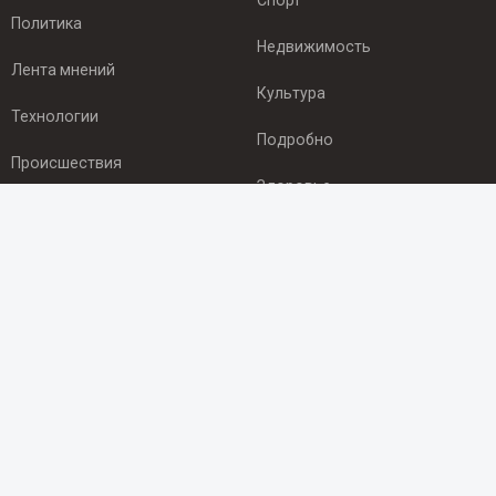
Спорт
Политика
Недвижимость
Лента мнений
Культура
Технологии
Подробно
Происшествия
Здоровье
Экономика
ПОДПИСКА
Подпишись на рассылку NEWSROOM24
и будь
в курсе новостей в своём городе:
Подписаться
© 2012 - 2025 ООО "Ньюсрум" (ИА Newsroom24 (Ньюсрум24).