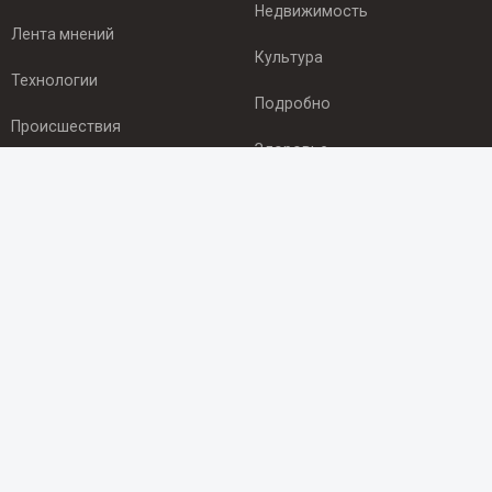
Недвижимость
Лента мнений
Культура
Технологии
Подробно
Происшествия
Здоровье
Экономика
ПОДПИСКА
Подпишись на рассылку NEWSROOM24
и будь
в курсе новостей в своём городе:
Подписаться
© 2012 - 2025 ООО "Ньюсрум" (ИА Newsroom24 (Ньюсрум24).
Учредитель — ООО "Ньюсрум"
Свидетельство о регистрации СМИ ИА № ФС 77 - 45920 от 22.07.2011г.