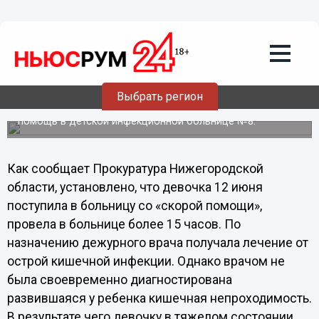
Возбуждено уголовное дело по факту
неоказания квалифицированной
медицинской помощи годовалой
девочке в Нижнем Новгороде
Прокуратурой Ленинского района проведена проверка
Выбрать регион
по обращению местной жительницы, годовалой дочери
которой не была оказана надлежащая медицинская
помощь в детской инфекционной больнице №8.
Как сообщает Прокуратура Нижегородской
области, установлено, что девочка 12 июня
поступила в больницу со «скорой помощи»,
провела в больнице более 15 часов. По
назначению дежурного врача получала лечение от
острой кишечной инфекции. Однако врачом не
была своевременно диагностирована
развившаяся у ребенка кишечная непроходимость.
В результате чего девочку в тяжелом состоянии