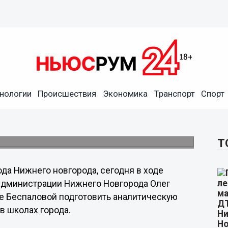
оценку общей ситуации с
поможет избежать
нологии
Происшествия
Экономика
Транспорт
Спорт
щем, - Кондрашов
спективное развитие сети образовательных
ых школ.
Т
да Нижнего новгорода, сегодня в ходе
администрации Нижнего Новгорода Олег
е Беспаловой подготовить аналитическую
в школах города.