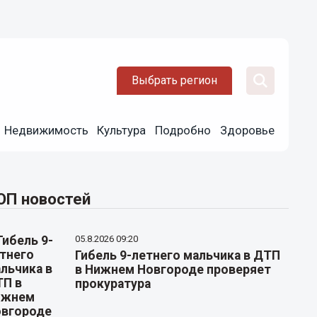
Выбрать регион
Недвижимость
Культура
Подробно
Здоровье
ОП новостей
05.8.2026 09:20
Гибель 9-летнего мальчика в ДТП
в Нижнем Новгороде проверяет
прокуратура