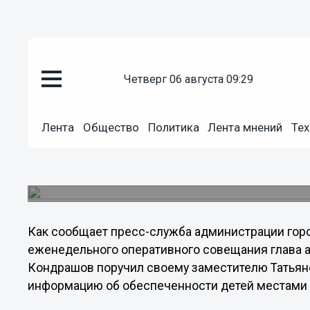
Общество
четверг 06 августа 09:29
03.09.2013
15:27
Важно дать профессиональную 
доступностью школ, которая 
Лента
Общество
Политика
Лента мнений
Тех
возможных трудностей в буду
Градоначальник поручил проанализировать пер
учреждений и возможность строительства нов
Как сообщает пресс-служба администрации горо
еженедельного оперативного совещания глава 
Кондрашов поручил своему заместителю Татьян
информацию об обеспеченности детей местами 