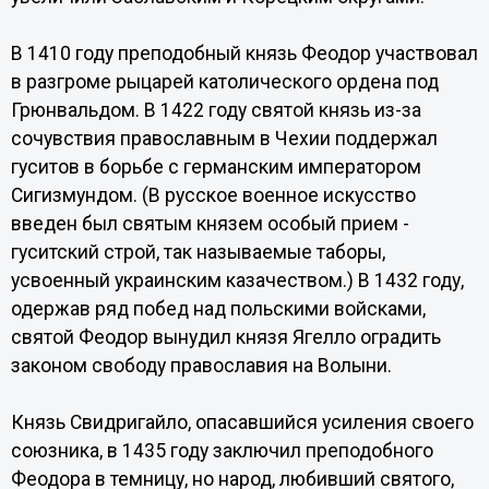
В 1410 году преподобный князь Феодор участвовал
в разгроме рыцарей католического ордена под
Грюнвальдом. В 1422 году святой князь из-за
сочувствия православным в Чехии поддержал
гуситов в борьбе с германским императором
Сигизмундом. (В русское военное искусство
введен был святым князем особый прием -
гуситский строй, так называемые таборы,
усвоенный украинским казачеством.) В 1432 году,
одержав ряд побед над польскими войсками,
святой Феодор вынудил князя Ягелло оградить
законом свободу православия на Волыни.
Князь Свидригайло, опасавшийся усиления своего
союзника, в 1435 году заключил преподобного
Феодора в темницу, но народ, любивший святого,