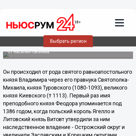
Общество
24.08.2013
23:41
24 августа - день памяти преподобного
Феодора, князя Острожского
Выбрать регион
Преподобный Феодор, князь Острожский, стяжал славу
устроением храмов и защитой православия на Волыни
от насилия папизма.
Он происходил от рода святого равноапостольного
князя Владимира через его правнука Святополка-
Михаила, князя Туровского (1080-1093), великого
князя Киевского († 1113). Первый раз имя
преподобного князя Феодора упоминается под
1386 годом, когда польский король Ягелло и
Литовский князь Витовт утвердили за ним
наследственное владение - Острожский округ и
увеличили Заславским и Корецким округами.