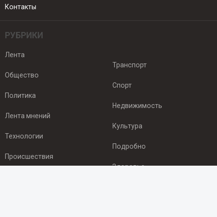
Контакты
РУБРИКИ
Лента
Транспорт
Общество
Спорт
Политика
Недвижимость
Лента мнений
Культура
Технологии
Подробно
Происшествия
Здоровье
Экономика
ПОДПИСКА
Подпишись на рассылку NEWSROOM24
и будь
в курсе новостей в своём городе: