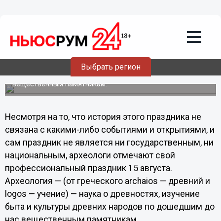
Общество
15.08.2013
15:01
День археолога отмечают в России 15
августа
Археология — (от греческого archaios — древний и logos
Выбрать регион
— учение) — наука о древностях, изучение быта и
культуры древних народов по дошедшим до нас
вещественным памятникам.
Несмотря на то, что история этого праздника не
связана с какими-либо событиями и открытиями, и
сам праздник не является ни государственным, ни
национальным, археологи отмечают свой
профессиональный праздник 15 августа.
Археология — (от греческого archaios — древний и
logos — учение) — наука о древностях, изучение
быта и культуры древних народов по дошедшим до
нас вещественным памятникам.