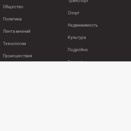
Транспорт
Общество
Спорт
Политика
Недвижимость
Лента мнений
Культура
Технологии
Подробно
Происшествия
Здоровье
Экономика
ПОДПИСКА
Подпишись на рассылку NEWSROOM24
и будь
в курсе новостей в своём городе:
Подписаться