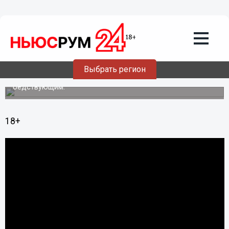
08.08.2013
11:05
Праздничный намаз в честь Ураза-
Байрам прошел в Соборной мечети
Нижнего Новгорода
Выбрать регион
Согласно традиции, перед молитвой мусульмане
раздавали фитр-садака (милостыню) для помощи
бедствующим.
18+