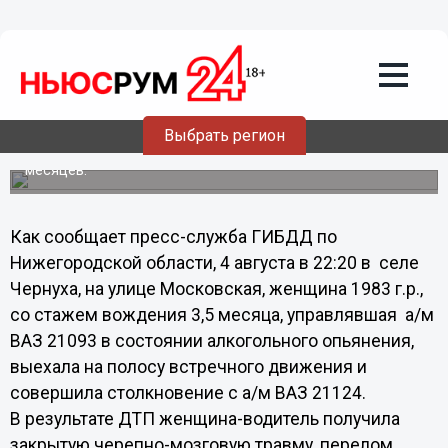
Общество
05.08.2013
14:18
Пьяная нижегородская автоледи
устроила аварию с пятью
пострадавшими
Выбрать регион
Водительский стаж женщины составлял чуть более трех
месяцев.
Как сообщает пресс-служба ГИБДД по
Нижегородской области, 4 августа в 22:20 в селе
Чернуха, на улице Московская, женщина 1983 г.р.,
со стажем вождения 3,5 месяца, управлявшая а/м
ВАЗ 21093 в состоянии алкогольного опьянения,
выехала на полосу встречного движения и
совершила столкновение с а/м ВАЗ 21124.
В результате ДТП женщина-водитель получила
закрытую черепно-мозговую травму, перелом