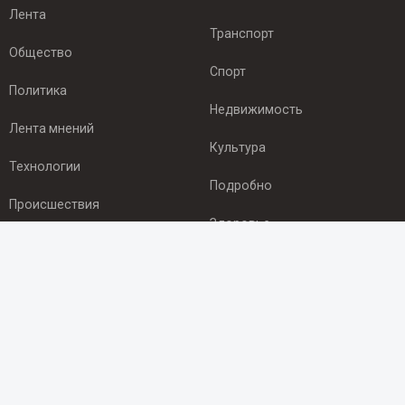
Лента
Транспорт
Общество
Спорт
Политика
Недвижимость
Лента мнений
Культура
Технологии
Подробно
Происшествия
Здоровье
Экономика
ПОДПИСКА
Подпишись на рассылку NEWSROOM24
и будь
в курсе новостей в своём городе:
Подписаться