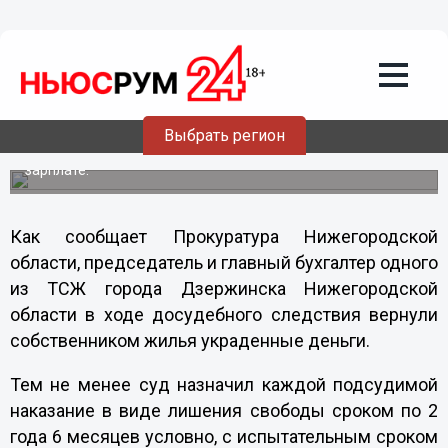
26.07.2013
09:09
Председатель и главбух ТСЖ в
Нижегородской области вернули
собственником жилья украденные
деньги
Выбрать регион
Женщины начисляли себе незаконную надбавку к
зарплате.
Как сообщает Прокуратура Нижегородской
области, председатель и главный бухгалтер одного
из ТСЖ города Дзержинска Нижегородской
области в ходе досудебного следствия вернули
собственником жилья украденные деньги.
Тем не менее суд назначил каждой подсудимой
наказание в виде лишения свободы сроком по 2
года 6 месяцев условно, с испытательным сроком