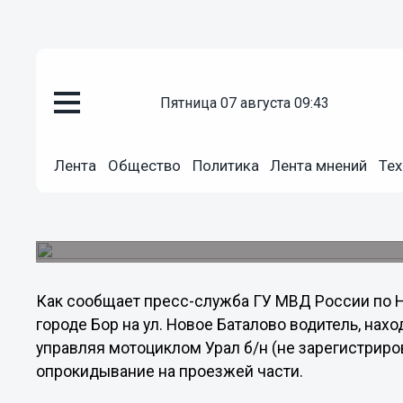
пятница 07 августа 09:43
Общество
25.07.2013
11:20
Лента
Общество
Политика
Лента мнений
Тех
Пьяный мотоциклист опрокину
области
Водитель отделался ушибом.
Как сообщает пресс-служба ГУ МВД России по Ни
городе Бор на ул. Новое Баталово водитель, нах
управляя мотоциклом Урал б/н (не зарегистриро
опрокидывание на проезжей части.