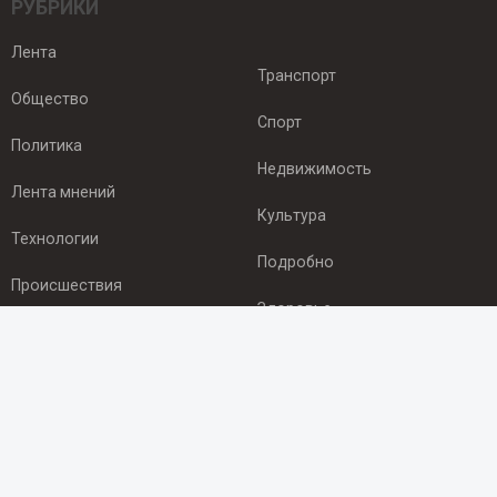
РУБРИКИ
Лента
Транспорт
Общество
Спорт
Политика
Недвижимость
Лента мнений
Культура
Технологии
Подробно
Происшествия
Здоровье
Экономика
ПОДПИСКА
Подпишись на рассылку NEWSROOM24
и будь
в курсе новостей в своём городе: