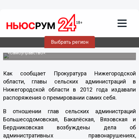
24.07.2013
08:36
Главы сельских администраций в
Нижегородской области выписывали
себе премии
В отношении глав сельских администраций
Выбрать регион
Большесодомовская, Бакалёская, Вязовская и
Бердниковская возбуждены дела по статье
«Самоуправство».
Как сообщает Прокуратура Нижегородской
области, главы сельских администраций в
Нижегородской области в 2012 года издавали
распоряжения о премировании самих себя.
В отношении глав сельских администраций
Большесодомовска
я, Бакалёская, Вязовская и
Бердниковская возбуждены дела об
административных правонарушениях,