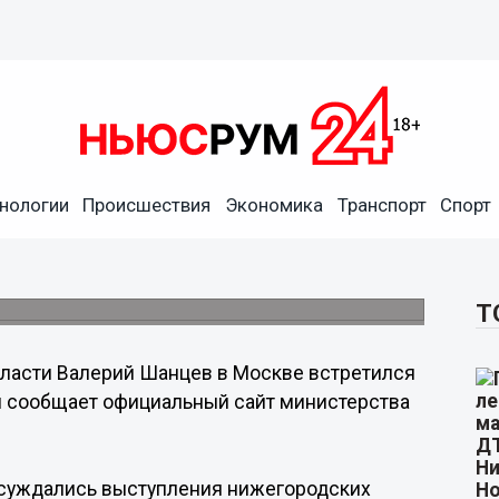
министром спорта РФ
нологии
Происшествия
Экономика
Транспорт
Спорт
жегородских спортсменов на
сиаде в Казани.
Т
бласти Валерий Шанцев в Москве встретился
м сообщает официальный сайт министерства
обсуждались выступления нижегородских