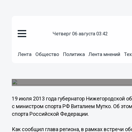
Общество
четверг 06 августа 03:42
19.07.2013
17:15
Валерий Шанцев встретился с 
Лента
Общество
Политика
Лента мнений
Тех
Виталием Мутко
В рамках встречи обсуждались выступления ни
завершившейся XXVII Всемирной летней универ
19 июля 2013 года губернатор Нижегородской о
с министром спорта РФ Виталием Мутко. Об это
спорта Российской Федерации.
Как сообщил глава региона, в рамках встречи 