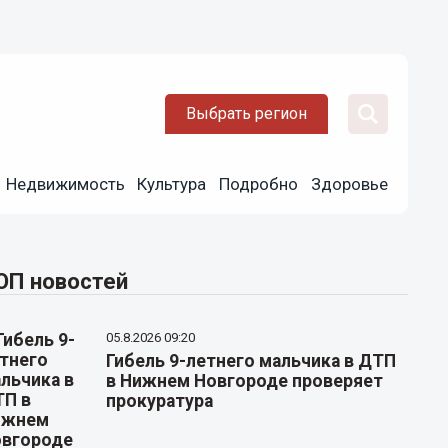
Выбрать регион
Недвижимость
Культура
Подробно
Здоровье
ОП новостей
05.8.2026 09:20
Гибель 9-летнего мальчика в ДТП
в Нижнем Новгороде проверяет
прокуратура