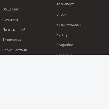
Транспорт
Общество
Спорт
Политика
Недвижимость
Лента мнений
Культура
Технологии
Подробно
Происшествия
Здоровье
Экономика
ПОДПИСКА
Подпишись на рассылку NEWSROOM24
и будь
в курсе новостей в своём городе:
Подписаться