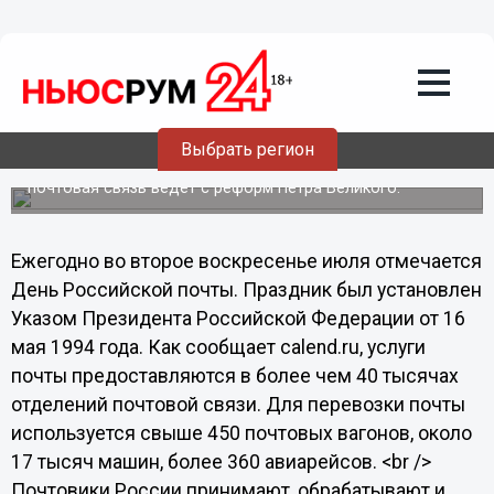
Общество
14.07.2013
19:15
Почтовики отмечают свой
профессиональный праздник
Выбрать регион
Свое начало российская государственная регулярная
почтовая связь ведет с реформ Петра Великого.
Ежегодно во второе воскресенье июля отмечается
День Российской почты. Праздник был установлен
Указом Президента Российской Федерации от 16
мая 1994 года. Как сообщает calend.ru, услуги
почты предоставляются в более чем 40 тысячах
отделений почтовой связи. Для перевозки почты
используется свыше 450 почтовых вагонов, около
17 тысяч машин, более 360 авиарейсов. <br />
Почтовики России принимают, обрабатывают и