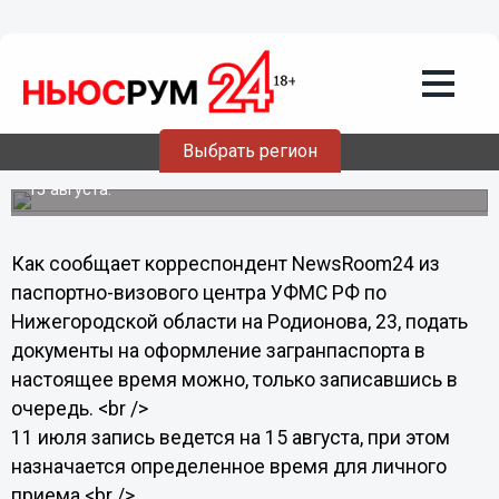
11.07.2013
19:05
Чтобы подать документы на
загранпаспорт, в Нижнем Новгороде
надо ожидать более месяца
Выбрать регион
11 июля в нижегородском сервисно-визовом центре
УФМС РФ на улице Родионова записывали в очередь на
15 августа.
Как сообщает корреспондент NewsRoom24 из
паспортно-визового центра УФМС РФ по
Нижегородской области на Родионова, 23, подать
документы на оформление загранпаспорта в
настоящее время можно, только записавшись в
очередь. <br />
11 июля запись ведется на 15 августа, при этом
назначается определенное время для личного
приема.<br />