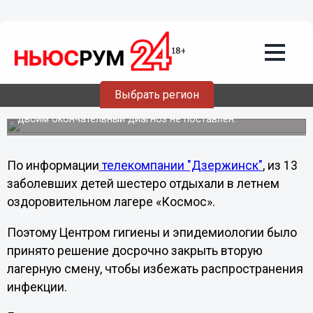
11.07.2013
14:06
Закрыта вторая смена в детском
лагере под Дзержинском: шесть детей
заболели серозным менингитом
Выбрать регион
10 июля в городской больнице №8 всего на лечении с
диагнозом "менингит" находились 11 человек, еще
двоим окончательный диагноз не поставлен.
По информации
телекомпании "Дзержинск"
, из 13
заболевших детей шестеро отдыхали в летнем
оздоровительном лагере «Космос».
Поэтому Центром гигиены и эпидемиологии было
принято решение досрочно закрыть вторую
лагерную смену, чтобы избежать распространения
инфекции.