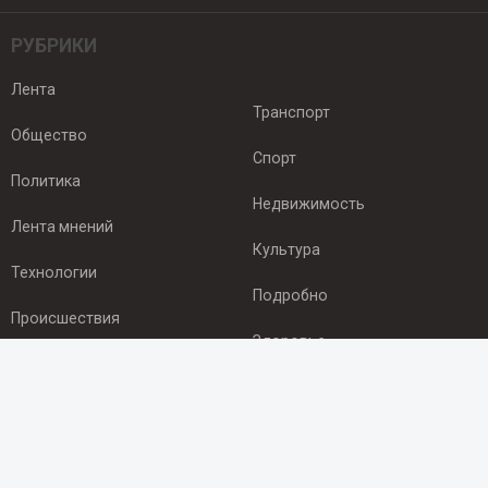
РУБРИКИ
Лента
Транспорт
Общество
Спорт
Политика
Недвижимость
Лента мнений
Культура
Технологии
Подробно
Происшествия
Здоровье
Экономика
ПОДПИСКА
Подпишись на рассылку NEWSROOM24
и будь
в курсе новостей в своём городе: