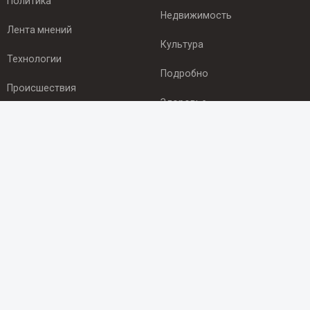
Политика
Недвижимость
Лента мнений
Культура
Технологии
Подробно
Происшествия
Здоровье
Экономика
ПОДПИСКА
Подпишись на рассылку NEWSROOM24
и будь
в курсе новостей в своём городе:
Подписаться
© 2012 - 2025 ООО "Ньюсрум" (ИА Newsroom24 (Ньюсрум24).
Учредитель — ООО "Ньюсрум"
Свидетельство о регистрации СМИ ИА № ФС 77 - 45920 от 22.07.2011г.