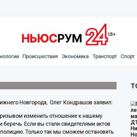
Новгорода призвал горожан
нологии
Происшествия
Экономика
Транспорт
Спорт
 что только совместными усилиями удастся
де.
Т
жнего Новгорода, Олег Кондрашов заявил:
призывом изменить отношение к нашему
и беречь. Если вы стали свидетелями актов
в полицию. Только так мы сможем остановить