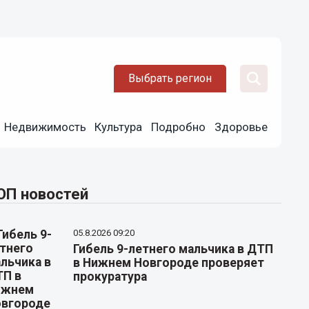
Выбрать регион
Недвижимость
Культура
Подробно
Здоровье
ОП новостей
05.8.2026 09:20
Гибель 9-летнего мальчика в ДТП
в Нижнем Новгороде проверяет
прокуратура