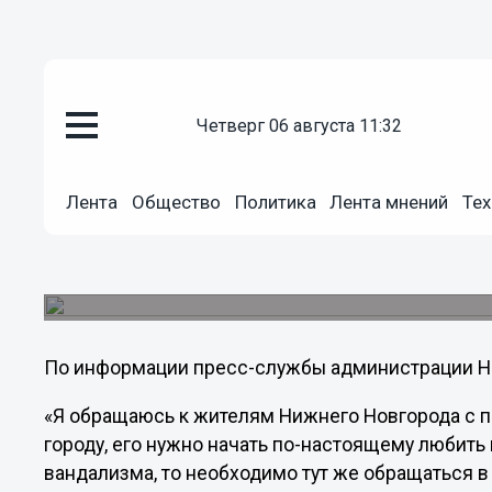
Общество
четверг 06 августа 11:32
26.06.2013
14:54
Глава администрации Нижнего 
Лента
Общество
Политика
Лента мнений
Тех
противостоять вандалам
Олег Кондрашов 25 июня выразил уверенность,
остановить акты вандализма в Нижнем Новгоро
По информации пресс-службы администрации Ни
«Я обращаюсь к жителям Нижнего Новгорода с 
городу, его нужно начать по-настоящему любить 
вандализма, то необходимо тут же обращаться 