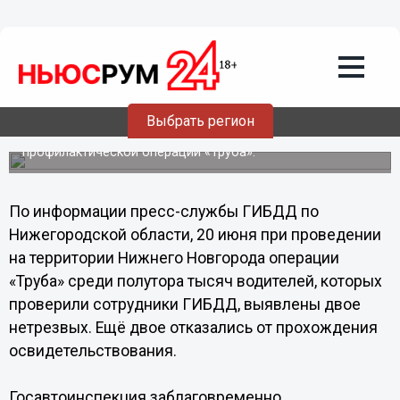
Общество
22.06.2013
19:43
В Нижнем Новгороде прошла сплошная
проверка водителей на алкоголь: есть
результаты
Выбрать регион
Нижегородские сотрудники ГИБДД подвели итоги
профилактической операции «Труба».
По информации пресс-службы ГИБДД по
Нижегородской области, 20 июня при проведении
на территории Нижнего Новгорода операции
«Труба» среди полутора тысяч водителей, которых
проверили сотрудники ГИБДД, выявлены двое
нетрезвых. Ещё двое отказались от прохождения
освидетельствования.
Госавтоинспекция заблаговременно