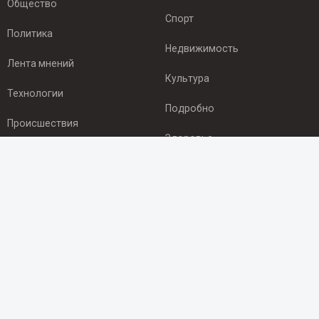
Общество
Спорт
Политика
Недвижимость
Лента мнений
Культура
Технологии
Подробно
Происшествия
Здоровье
Экономика
ПОДПИСКА
Подпишись на рассылку NEWSROOM24
и будь
в курсе новостей в своём городе:
Подписаться