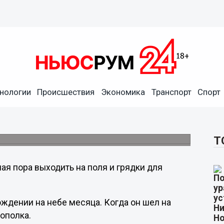
 всего, что есть – пришел
нологии
Происшествия
Экономика
Транспорт
Спорт
веке преподобного Илариона Далматского
Т
мая пора выходить на поля и грядки для
ождении на небе месяца. Когда он шел на
рополка.