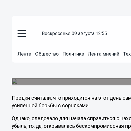
Общество
воскресенье 09 августа 12:55
19.06.2013
07:45
Настала пора большой прополки
Лента
Общество
Политика
Лента мнений
Тех
Ларион Пропольник
Православная церковь чествует жившего в IX 
(Нового).
Предки считали, что приходится на этот день са
усиленной борьбы с сорняками.
Однако, следовало для начала справиться о нах
убыль, то, да, открывалась бескомпромиссная п