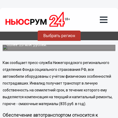
Тринадцать пострадавших на
производстве нижегородцев-
инвалидов получили автомобили Lada-
Granta за счет средств Фонда
социального страхования
Выбрать регион
Стоимость одного автомобиля по государственному
контракту - 283 400 рублей при общей цене контракта
более 3,6 млн. рублей.
Как сообщает пресс-служба Нижегородского регионального
отделения Фонда социального страхования РФ, все
автомобили оборудованы с учётом физических особенностей
пострадавших. Инвалид получает транспорт в личную
собственность на семилетний срок, в течение которого ему
выделяется компенсация на текущий и капитальный ремонты,
горюче - смазочные материалы (835 руб. в год).
Обеспечение автотранспортом относится к