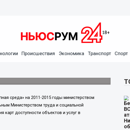
ости» для инвалидов и
нологии
Происшествия
Экономика
Транспорт
Спорт
батывается в регионе
т содержать актуальную информацию по
ой категории граждан.
Т
пная среда» на 2011-2015 годы министерством
ьным Министерством труда и социальной
ия карт доступности объектов
и услуг в