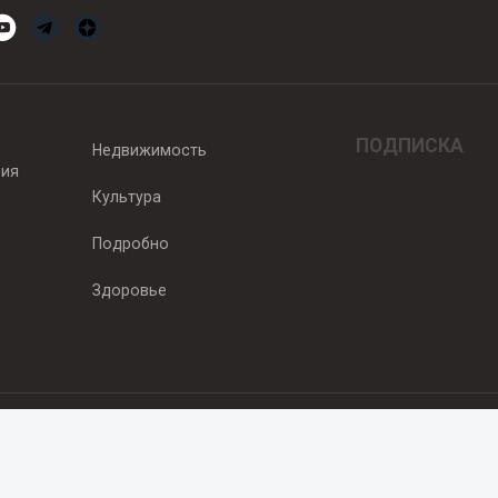
ПОДПИСКА
Недвижимость
вия
Культура
Подробно
Здоровье
едитель — ООО "Ньюсрум"
2011г. выдано Федеральной службой по надзору в сфере связи, информа
од, ул. Пискунова. 59, п.14, оф. 606
.ru
, охраняются в соответствии с законодательством РФ, в том числе 