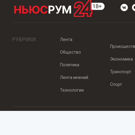
РУБРИКИ
Лента
Происшест
Общество
Экономика
Политика
Транспорт
Лента мнений
Спорт
Технологии
© 2012 - 2025 ООО "Ньюсрум" (ИА Newsroom24 (Ньюсрум24). Учр
Свидетельство о регистрации СМИ ИА № ФС 77 - 45920 от 22.07.
Главный редактор Эмилия Ткаченко. Адрес редакции: Нижний Новгор
Телефон: +79965565378, E-mail:
sales@newsroom24.ru
Все права на материалы, размещенные на сайте
www.newsroom24