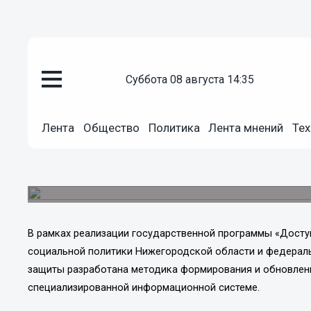
Общество
суббота 08 августа 14:35
14.06.2013
16:57
Интерактивная «Карта доступн
Лента
Общество
Политика
Лента мнений
Тех
маломобильных граждан разра
По замыслу разработчиков, данная карта буде
городским объектам, а так же услугам для данн
В рамках реализации государственной программы «Досту
социальной политики Нижегородской области и федерал
защиты
разработана методика формирования и обновлен
специализированной информационной системе.