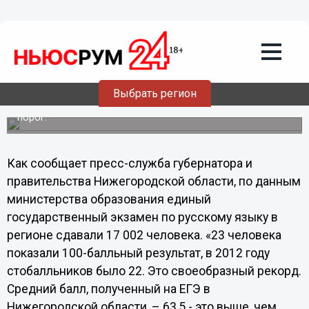
Общество
10.06.2013
16:12
Средний балл, полученный в
Нижегородской области на ЕГЭ по
русскому языку, – 63,5
Выбрать регион
1,07% участников ЕГЭ не преодолели минимальный
порог.
Как сообщает пресс-служба губернатора и
правительства Нижегородской области, по данным
министерства образования единый
государственный экзамен по русскому языку в
регионе сдавали
17 002 человека
. «
23 человека
показали 100-балльный результат
, в 2012 году
стобалльников было
22
. Это своеобразный рекорд.
Средний балл, полученный на ЕГЭ в
Нижегородской области, –
63,5
- это выше, чем