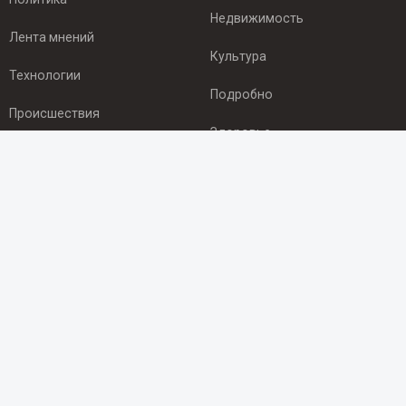
Недвижимость
Лента мнений
Культура
Технологии
Подробно
Происшествия
Здоровье
Экономика
ПОДПИСКА
Подпишись на рассылку NEWSROOM24
и будь
в курсе новостей в своём городе:
Подписаться
© 2012 - 2025 ООО "Ньюсрум" (ИА Newsroom24 (Ньюсрум24).
Учредитель — ООО "Ньюсрум"
Свидетельство о регистрации СМИ ИА № ФС 77 - 45920 от 22.07.2011г.