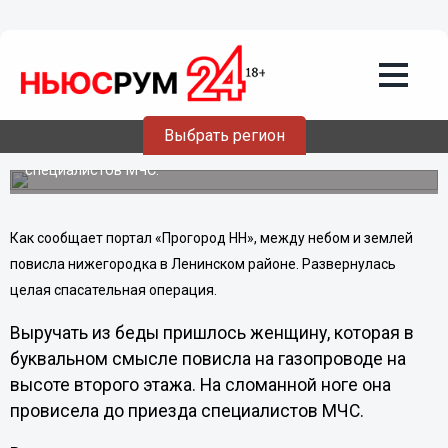
Общество
04.06.2013
17:25
Нижегородка чудом выжила, повиснув
на сломанной ноге на высоте второго
этажа
Выбрать регион
На сломанной ноге она провисела до приезда
специалистов МЧС.
Как сообщает портал «Прогород НН», между небом и землей
повисла нижегородка в Ленинском районе. Развернулась
целая спасательная операция.
Выручать из беды пришлось женщину, которая в
буквальном смысле повисла на газопроводе на
высоте второго этажа. На сломанной ноге она
провисела до приезда специалистов МЧС.