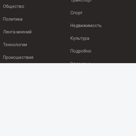
Транспорт
Общество
Спорт
Политика
Недвижимость
Лента мнений
Культура
Технологии
Подробно
Происшествия
Здоровье
Экономика
ПОДПИСКА
Подпишись на рассылку NEWSROOM24
и будь
в курсе новостей в своём городе:
Подписаться