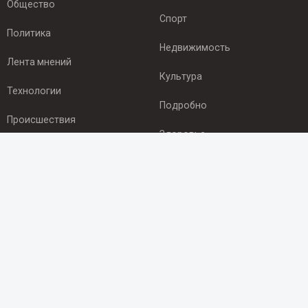
Общество
Спорт
Политика
Недвижимость
Лента мнений
Культура
Технологии
Подробно
Происшествия
Здоровье
Экономика
ПОДПИСКА
Подпишись на рассылку NEWSROOM24
и будь
в курсе новостей в своём городе:
Подписаться