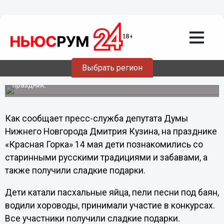
Общество
15.05.2013
11:56
Юные сормовичи катали яйца на
«Красной горке»
Выбрать регион
На средства депутата Думы Нижнего Новгорода
Дмитрия Кузина проведен детский фольклорный
праздник.
Как сообщает пресс-служба депутата Думы
Нижнего Новгорода Дмитрия Кузина, на празднике
«Красная Горка» 14 мая дети познакомились со
старинными русскими традициями и забавами, а
также получили сладкие подарки.
Дети катали пасхальные яйца, пели песни под баян,
водили хороводы, принимали участие в конкурсах.
Все участники получили сладкие подарки.