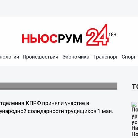
шли на митинг,
ной солидарности
нологии
Происшествия
Экономика
Транспорт
Спорт
 №7 по улице Большая Покровская в 10:30
Т
отделения КПРФ приняли участие в
народной солидарности трудящихся 1 мая.