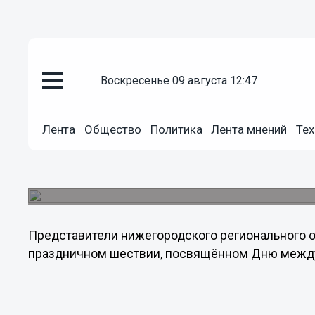
Общество
воскресенье 09 августа 12:47
01.05.2013
14:10
Нижегородские коммунисты вы
посвящённый Дню международ
Лента
Общество
Политика
Лента мнений
Тех
трудящихся
Шествие колонны НРО КПРФ началось у здания
часов утра.
Представители нижегородского регионального 
праздничном шествии, посвящённом Дню между