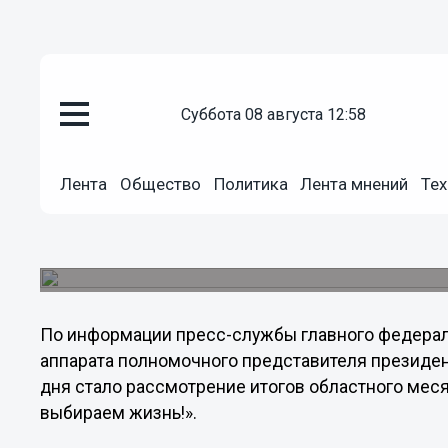
Общество
суббота 08 августа 12:58
29.04.2013
11:36
Стали известны подробности п
федерального инспектора по Н
Лента
Общество
Политика
Лента мнений
Тех
26 апреля состоялось заседание координационн
Валенкова с руководители территориальных ор
власти региона.
По информации пресс-службы главного федерал
аппарата полномочного представителя президе
дня стало рассмотрение итогов областного мес
выбираем жизнь!».