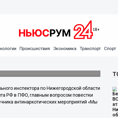
ервого совещания у главного
ижегородской области
нологии
Происшествия
Экономика
Транспорт
Спорт
ого совета под председательством Сергея
ганов федеральных органов исполнительной
Т
ьного инспектора по Нижегородской области
нта РФ в ПФО, главным вопросом повестки
ячника антинаркотических мероприятий «Мы