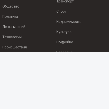
Транспорт
Общество
Спорт
Политика
Недвижимость
Лента мнений
Культура
Технологии
Подробно
Происшествия
Здоровье
Экономика
ПОДПИСКА
Подпишись на рассылку NEWSROOM24
и будь
в курсе новостей в своём городе:
Подписаться