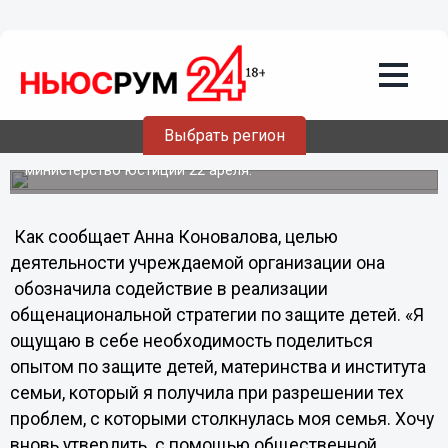
22.04.2013
11:33
Нижегородка Анна Коновалова
учреждает общественную
организацию «Мама»
Выбрать регион
Соответствующие документы об учреждении в регионе
общественной организации будут поданы в
министерство юстиции 22 ареля.
Как сообщает Анна Коновалова, целью
деятельности учреждаемой организации она
обозначила содействие в реализации
общенациональной стратегии по защите детей. «Я
ощущаю в себе необходимость поделиться
опытом по защите детей, материнства и института
семьи, который я получила при разрешении тех
проблем, с которыми столкнулась моя семья. Хочу
вновь утвердить с помощью общественной