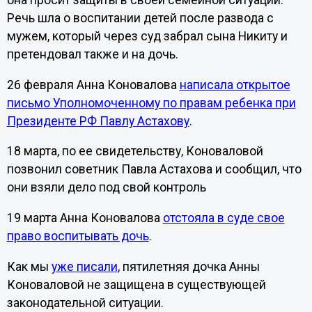
она просит защиты в своей семейной ситуации.
Речь шла о воспитании детей после развода с
мужем, который через суд забрал сына Никиту и
претендовал также и на дочь.
26 февраля Анна Коновалова
написала открытое
письмо Уполномоченному по правам ребенка при
Президенте РФ Павлу Астахову
.
18 марта, по ее свидетельству, Коноваловой
позвонил советник Павла Астахова и сообщил, что
они взяли дело под свой контроль
19 марта Анна Коновалова
отстояла в суде свое
право воспитывать дочь
.
Как мы
уже писали
, пятилетняя дочка Анны
Коноваловой не защищена в существующей
законодательной ситуации.