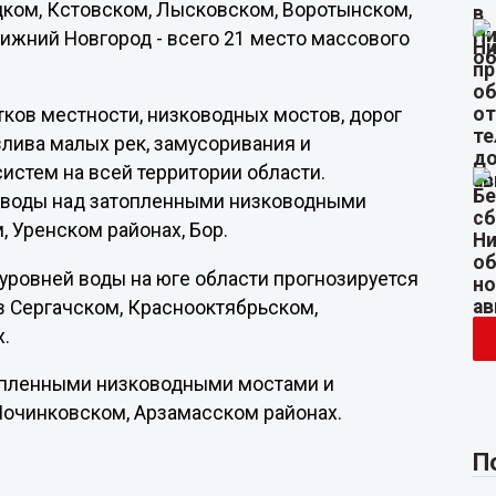
ецком, Кстовском, Лысковском, Воротынском,
Нижний Новгород - всего 21 место массового
ков местности, низководных мостов, дорог
злива малых рек, замусоривания и
истем на всей территории области.
 воды над затопленными низководными
 Уренском районах, Бор.
ровней воды на юге области прогнозируется
в Сергачском, Краснооктябрьском,
х.
опленными низководными мостами и
 Починковском, Арзамасском районах.
П