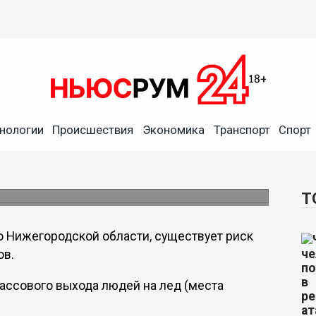
ед возможен в
нологии
Происшествия
Экономика
Транспорт
Спорт
 воздуха, ожидается увеличение
 реках северной части региона, возможны
ти.
Т
 Нижегородской области, существует риск
ов.
ассового выхода людей на лед (места