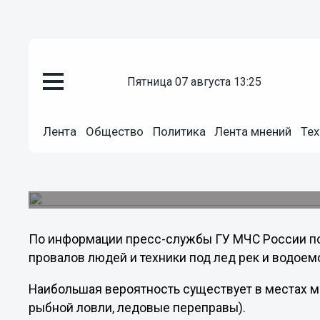
Общество
пятница 07 августа 13:25
17.04.2013
12:05
Провал почти 500 людей под л
Нижегородской области
Лента
Общество
Политика
Лента мнений
Тех
В ближайшие сутки, с повышением температуры
интенсивности развития весенних процессов на
повторные подъемы на малых реках южной час
По информации пресс-службы ГУ МЧС России по
провалов людей и техники под лед рек и водоем
Наибольшая вероятность существует в местах м
рыбной ловли, ледовые переправы).