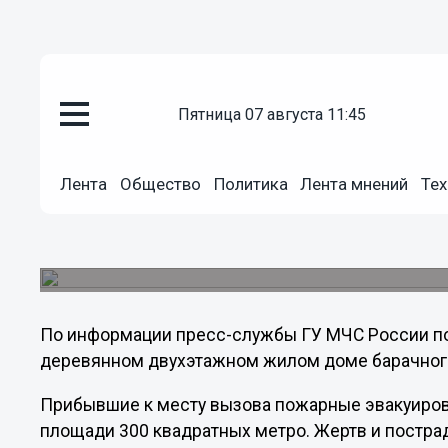
пятница 07 августа 11:45
Общество
Лента
Общество
Политика
Лента мнений
Тех
15.04.2013
10:08
Двухэтажный барак горел в Н
Происшествие зарегистрировано в поселке Нек
По информации пресс-службы ГУ МЧС России по
деревянном двухэтажном жилом доме барачного 
Прибывшие к месту вызова пожарные эвакуиров
площади 300 квадратных метро. Жертв и постра