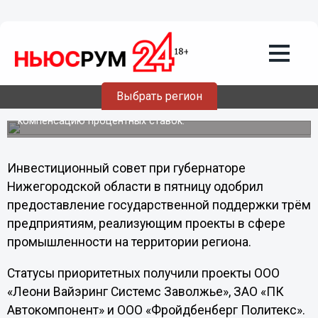
Инвестсовет Нижегородской области
одобрил предоставление
господдержки на реализацию трёх
промышленных проектов на
территории региона
Выбрать регион
Данные проекты получили приоритетный статус, что
позволит им получить налоговые и льготы и частичную
компенсацию процентных ставок.
Инвестиционный совет при губернаторе
Нижегородской области в пятницу одобрил
предоставление государственной поддержки трём
предприятиям, реализующим проекты в сфере
промышленности на территории региона.
Статусы приоритетных получили проекты ООО
«Леони Вайэринг Системс Заволжье», ЗАО «ПК
Автокомпонент» и ООО «Фройдбенберг Политекс».