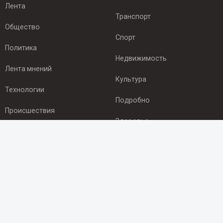
Лента
Транспорт
Общество
Спорт
Политика
Недвижимость
Лента мнений
Культура
Технологии
Подробно
Происшествия
Здоровье
Экономика
ПОДПИСКА
Подпишись на рассылку NEWSROOM24
и будь
в курсе новостей в своём городе:
Подписаться