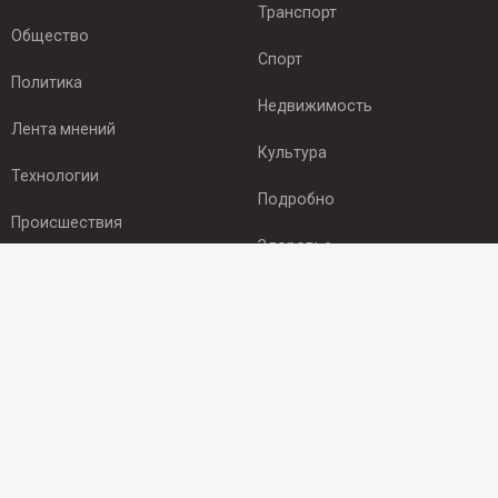
Транспорт
Общество
Спорт
Политика
Недвижимость
Лента мнений
Культура
Технологии
Подробно
Происшествия
Здоровье
Экономика
ПОДПИСКА
Подпишись на рассылку NEWSROOM24
и будь
в курсе новостей в своём городе:
Подписаться