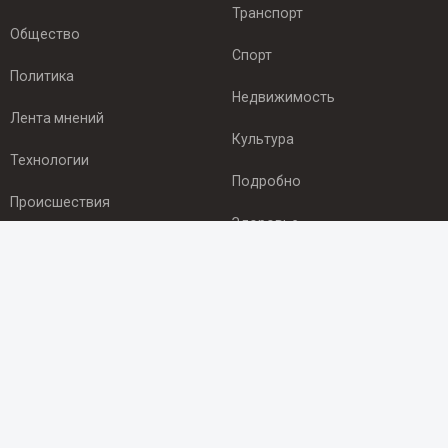
Транспорт
Общество
Спорт
Политика
Недвижимость
Лента мнений
Культура
Технологии
Подробно
Происшествия
Здоровье
Экономика
ПОДПИСКА
Подпишись на рассылку NEWSROOM24
и будь
в курсе новостей в своём городе:
Подписаться