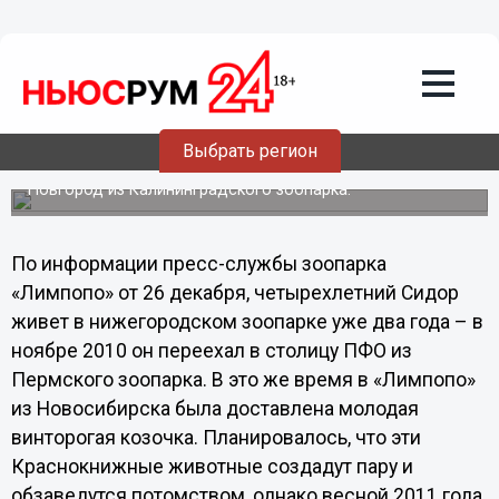
26.12.2012
14:09
К винторогому козлу Сидору в
нижегородском зоопарке приехали
две «невесты»
Новогодний подарок в виде знакомства с двумя козами
Выбрать регион
получит накануне праздника винторогий козел из
зоопарка «Лимпопо». «Невесты» прибыли в Нижний
Новгород из Калининградского зоопарка.
По информации пресс-службы зоопарка
«Лимпопо» от 26 декабря, четырехлетний Сидор
живет в нижегородском зоопарке уже два года – в
ноябре 2010 он переехал в столицу ПФО из
Пермского зоопарка. В это же время в «Лимпопо»
из Новосибирска была доставлена молодая
винторогая козочка. Планировалось, что эти
Краснокнижные животные создадут пару и
обзаведутся потомством, однако весной 2011 года