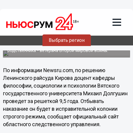
22.12.2012
07:00
В Кирове преподавателю вуза дали
около 10 лет колонии строго режима
за «эвтаназию»
В Кировской области вынесен приговор в отношении 38-
Выбрать регион
летнего преподавателя вуза Михаила Долгушина. Его
признали виновным в убийстве престарелого
родственника - ветерана Второй мировой войны.
По информации Newsru.com, по решению
Ленинского райсуда Кирова доцент кафедры
философии, социологии и психологии Вятского
государственного университета Михаил Долгушин
проведет за решеткой 9,5 года. Отбывать
наказание он будет в исправительной колонии
строгого режима, сообщает официальный сайт
областного следственного управления.