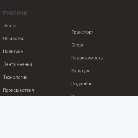
РУБРИКИ
Лента
Транспорт
Общество
Спорт
Политика
Недвижимость
Лента мнений
Культура
Технологии
Подробно
Происшествия
Здоровье
Экономика
ПОДПИСКА
Подпишись на рассылку NEWSROOM24
и будь
в курсе новостей в своём городе: