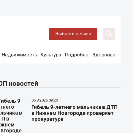
Выбрать регион
Недвижимость
Культура
Подробно
Здоровье
ОП новостей
05.8.2026 09:20
Гибель 9-летнего мальчика в ДТП
в Нижнем Новгороде проверяет
прокуратура