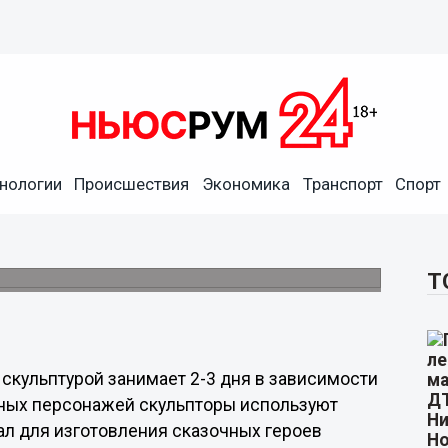
 на площади Минина в
нологии
Происшествия
Экономика
Транспорт
Спорт
ей появятся на площади Минина Работы по
ся сегодня, будут закончены через
Т
скульптурой занимает 2-3 дня в зависимости
яных персонажей скульпторы используют
л для изготовления сказочных героев