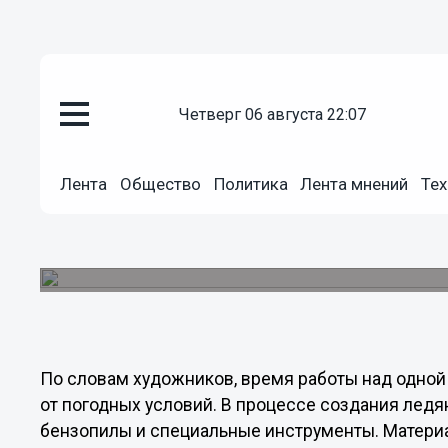
Общество
четверг 06 августа 22:07
20.12.2012
07:30
Ледяные скульптуры появятся
Нижнем Новгороде
Лента
Общество
Политика
Лента мнений
Тех
Шесть ледяных скульптур новогодних персонаж
высечению сказочных фигур изо льда, начавшие
несколько дней.
По словам художников, время работы над одной 
от погодных условий. В процессе создания лед
бензопилы и специальные инструменты. Материа