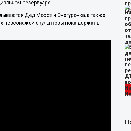
циальном резервуаре.
дываются Дед Мороз и Снегурочка, а также
х персонажей скульпторы пока держат в
П