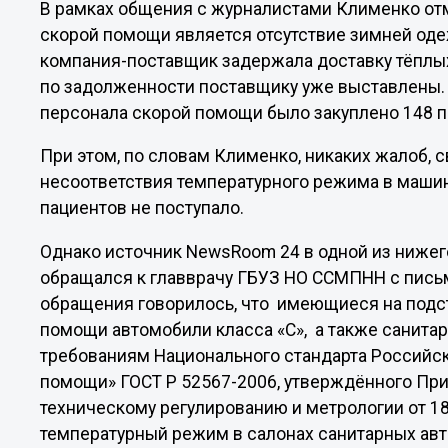
В рамках общения с журналистами Клименко отм
скорой помощи является отсутствие зимней оде
компания-поставщик задержала доставку тёплых
по задолженности поставщику уже выставлены. 
персонала скорой помощи было закуплено 148 па
При этом, по словам Клименко, никаких жалоб, 
несоответствия температурного режима в машина
пациентов не поступало.
Однако источник NewsRoom 24 в одной из нижег
обращался к главврачу ГБУЗ НО ССМПНН с письмо
обращения говорилось, что имеющиеся на подс
помощи автомобили класса «С», а также санита
требованиям Национального стандарта Российс
помощи» ГОСТ Р 52567-2006, утверждённого При
техническому регулированию и метрологии
от 1
температурный режим в салонах санитарных авт