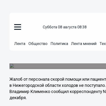
Общество
суббота 08 августа 08:38
20.12.2012
03:25
«Жалоб от врачей скорой помощ
Лента
Общество
Политика
Лента мнений
Тех
наступившими холодами не пос
При этом один из врачей скорой помощи напис
температурного режима в каретах «скорой» ещё
Жалоб от персонала скорой помощи или пациенто
в Нижегородской области холодов не поступало
Владимир Клименко сообщил корреспонденту N
декабря.