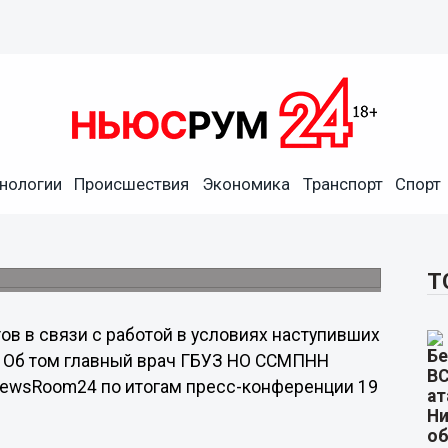
и и пациентов в связи с
нологии
Происшествия
Экономика
Транспорт
Спорт
тупало», - Клименко
ал Клименко письмо о несоответствии
 в сентябре.
Т
в в связи с работой в условиях наступивших
. Об том главный врач ГБУЗ НО ССМПНН
ewsRoom24 по итогам пресс-конференции 19