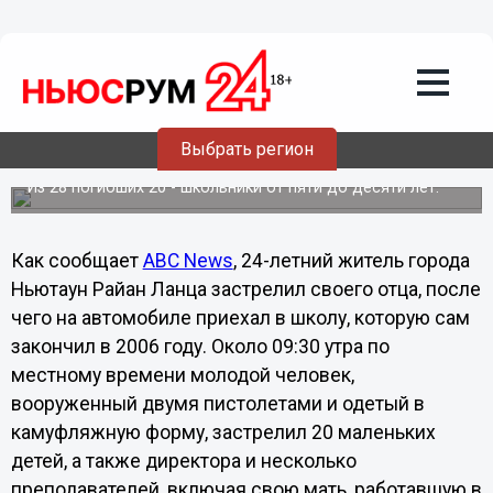
Общество
15.12.2012
19:01
28 человек застрелены в
Выбрать регион
американском штате Коннектикут
Из 28 погибших 20 - школьники от пяти до десяти лет.
Как сообщает
ABC News
, 24-летний житель города
Ньютаун Райан Ланца застрелил своего отца, после
чего на автомобиле приехал в школу, которую сам
закончил в 2006 году. Около 09:30 утра по
местному времени молодой человек,
вооруженный двумя пистолетами и одетый в
камуфляжную форму, застрелил 20 маленьких
детей, а также директора и несколько
преподавателей, включая свою мать, работавшую в