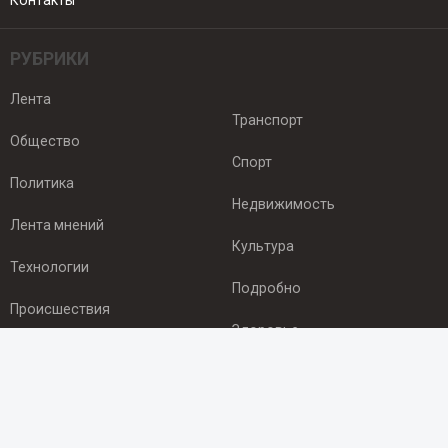
Контакты
РУБРИКИ
Лента
Транспорт
Общество
Спорт
Политика
Недвижимость
Лента мнений
Культура
Технологии
Подробно
Происшествия
Здоровье
Экономика
ПОДПИСКА
Подпишись на рассылку NEWSROOM24
и будь
в курсе новостей в своём городе: