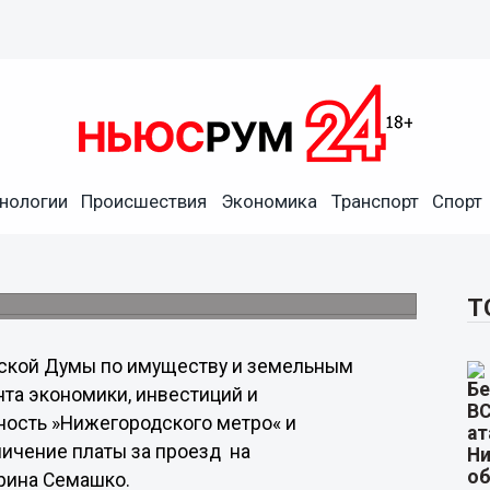
 метро» и
жет покрыть увеличение
нологии
Происшествия
Экономика
Транспорт
Спорт
ся даже при условии открытия станции
Т
дской Думы по имуществу и земельным
та экономики, инвестиций и
ость »Нижегородского метро« и
ичение платы за проезд на
Ирина Семашко.