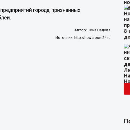
х предприятий города, признанных
блей.
Автор:
Нина Седова
Источник:
http://newsroom24.ru
П