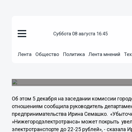
Общество
суббота 08 августа 16:45
06.12.2012
03:27
Убыточность «Нижегородского
«Нижегородэлектротранса» мо
Лента
Общество
Политика
Лента мнений
Тех
платы за проезд
В Нижегородском метро расходы не покрывают
«Горьковской».
Об этом 5 декабря на заседании комиссии горо
отношениям сообщила руководитель департамен
предпринимательства Ирина Семашко. «Убыточн
»Нижегородэлектротранса« может покрыть увел
электротранспорте до 22-25 рублей», - сказала 