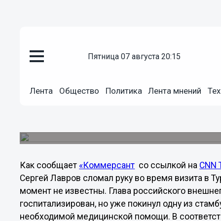
пятница 07 августа 20:15
Общество
04.12.2012
11:49
Лента
Общество
Политика
Лента мнений
Тех
Глава российского МИДа Серге
время визита Путина в Турцию
Глава российского внешнеполитического ведом
Как сообщает
«Коммерсант
со ссылкой на
CNN 
Сергей Лавров сломал руку во время визита в Т
момент не известны. Глава российского внешн
госпитализирован, но уже покинул одну из стам
необходимой медицинской помощи. В соответст