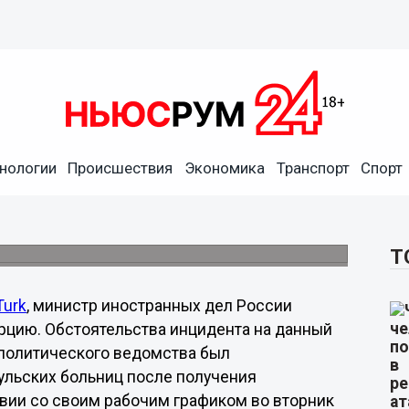
нологии
Происшествия
Экономика
Транспорт
Спорт
й Лавров сломал руку во
ства был госпитализирован.
Т
Turk
, министр иностранных дел России
урцию. Обстоятельства инцидента на данный
еполитического ведомства был
бульских больниц после получения
вии со своим рабочим графиком во вторник