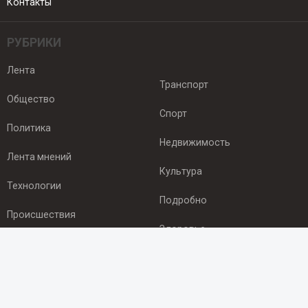
Контакты
РУБРИКИ
Лента
Транспорт
Общество
Спорт
Политика
Недвижимость
Лента мнений
Культура
Технологии
Подробно
Происшествия
Здоровье
Экономика
ПОДПИСКА
Подпишись на рассылку NEWSROOM24
и будь
в курсе новостей в своём городе: