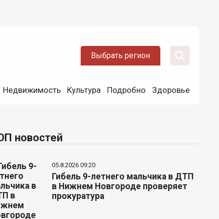
Выбрать регион
Недвижимость
Культура
Подробно
Здоровье
ОП новостей
05.8.2026 09:20
Гибель 9-летнего мальчика в ДТП
в Нижнем Новгороде проверяет
прокуратура