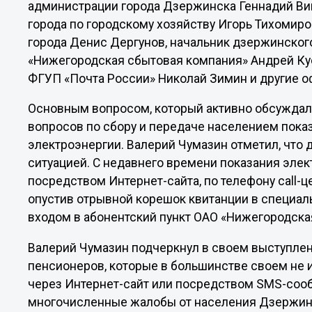
администрации города Дзержинска Геннадий Ви
города по городскому хозяйству Игорь Тихомир
города Денис Дергунов, начальник дзержинског
«Нижегородская сбытовая компания» Андрей Ку
ФГУП «Почта России» Николай Зимин и другие о
Основным вопросом, который активно обсуждалс
вопросов по сбору и передаче населением пока
электроэнергии. Валерий Чумазин отметил, чт
ситуацией. С недавнего времени показания эле
посредством Интернет-сайта, по телефону call
опустив отрывной корешок квитанции в специал
входом в абонентский пункт ОАО «Нижегородска
Валерий Чумазин подчеркнул в своем выступлен
пенсионеров, которые в большинстве своем не
через Интернет-сайт или посредством SMS-сооб
многочисленные жалобы от населения Дзержинск