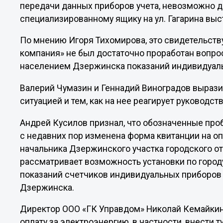
передачи данных приборов учета, невозможно доз
специализированному ящику на ул. Гагарина вы
По мнению Игоря Тихомирова, это свидетельств
компания» не был достаточно проработан вопрос
населением Дзержинска показаний индивидуаль
Валерий Чумазин и Геннадий Виноградов выраз
ситуацией и тем, как на нее реагирует руководст
Андрей Кусилов признал, что обозначенные проб
с недавних пор изменена форма квитанции на о
начальника Дзержинского участка городского о
рассматривает возможность установки по город
показаний счетчиков индивидуальных приборов 
Дзержинска.
Директор ООО «ГК Управдом» Николай Кемайкин
оплату за электроэнергию, в частности, внести 