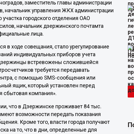
ноградов, заместитель главы администрации
ов, начальник управления ЖКХ администрации
о участка городского отделения ОАО
силов, начальник дзержинского почтамта
фициальные лица.
я в ходе совещания, стало урегулирование
заний индивидуальных приборов учета
о дзержинцы встревожены сложившейся
ктросчетчиков требуется передавать
-центра, с помощью SMS-сообщения или
ьный ящик, который установлен перед
я сбытовая компания».
ии, что в Дзержинске проживает 84 тыс.
 имеют возможности передать показания
щения. Кроме того, власти города получают
П
а на то, что в дни, определенные для