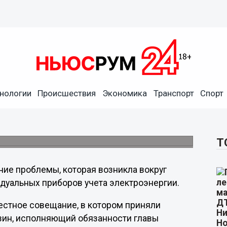
опросом передачи показаний
нологии
Происшествия
Экономика
Транспорт
Спорт
компанию
ителей властей и участников процесса
ревожившие жителей Дзержинска вопросы.
Т
ие проблемы, которая возникла вокруг
дуальных приборов учета электроэнергии.
стное совещание, в котором приняли
зин, исполняющий обязанности главы