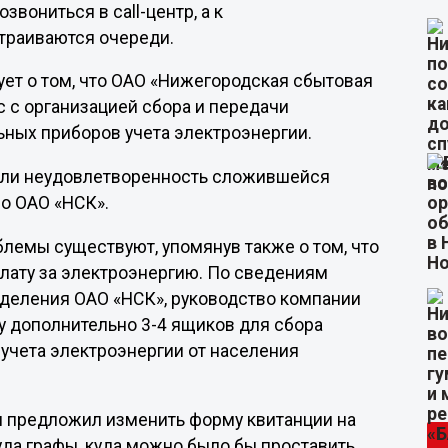
вониться в call-центр, а к
страиваются очереди.
ует о том, что ОАО «Нижегородская сбытовая
 с организацией сбора и передачи
ных приборов учета электроэнергии.
или неудовлетворенность сложившейся
во ОАО «НСК».
лемы существуют, упомянув также о том, что
плату за электроэнергию. По сведениям
тделения ОАО «НСК», руководство компании
у дополнительно 3-4 ящиков для сбора
учета электроэнергии от населения
 предложил изменить форму квитанции на
туда графы, куда можно было бы проставить