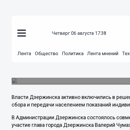
Общество
четверг 06 августа 17:38
28.11.2012
20:34
Власти Дзержинска занялись в
Лента
Общество
Политика
Лента мнений
Тех
электросчетчика в сбытовую 
На совместном совещании, собравшем представ
передачи показаний счетчика, обсуждали вст
Власти Дзержинска активно включились в решен
сбора и передачи населением показаний индиви
В Администрации Дзержинска состоялось совме
участие глава города Дзержинска Валерий Чума