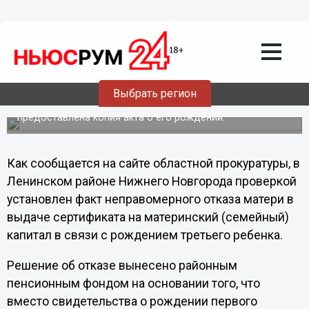
28.11.2012
19:37
Нижегородская прокуратура защитила
право многодетной матери на
семейный капитал
Матери отказали в получении семейного капитала на
Выбрать регион
основании того, что вместо свидетельства о рождении
первого ребенка, достигшего совершеннолетия, была
предоставлена копия акта о его рождении.
Как сообщается на сайте областной прокуратуры, в
Ленинском районе Нижнего Новгорода проверкой
установлен факт неправомерного отказа матери в
выдаче сертификата на материнский (семейный)
капитал в связи с рождением третьего ребенка.
Решение об отказе вынесено районным
пенсионным фондом на основании того, что
вместо свидетельства о рождении первого