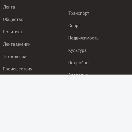
Лента
Транспорт
Общество
Спорт
Политика
Недвижимость
Лента мнений
Культура
Технологии
Подробно
Происшествия
Здоровье
Экономика
ПОДПИСКА
Подпишись на рассылку NEWSROOM24
и будь
в курсе новостей в своём городе: